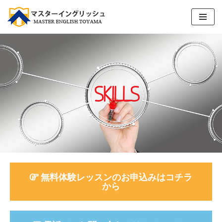
コ
ン
テ
ン
ツ
へ
ス
キ
ッ
プ
無料体験レッスンのお申込みはコチラ
から