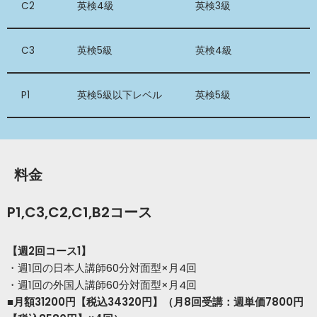
C2
英検4級
英検3級
C3
英検5級
英検4級
P1
英検5級以下レベル
英検5級
料金
P1,C3,C2,C1,B2コース
【週2回コース1】
・週1回の日本人講師60分対面型×月4回
・週1回の外国人講師60分対面型×月4回
■月額31200円【税込34320円】（月8回受講：週単価7800円