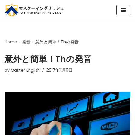
コ
ン
テ
ン
Home
-
発音
-
意外と簡単！Thの発音
ツ
へ
意外と簡単！Thの発音
ス
キ
by
Master English
2017年11月11日
ッ
プ